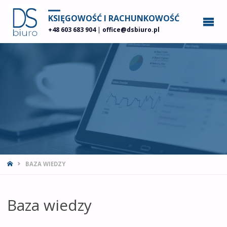
KSIĘGOWOŚĆ I RACHUNKOWOŚĆ
+48 603 683 904
|
office@dsbiuro.pl
STRONA
BAZA WIEDZY
GŁÓWNA
Baza wiedzy