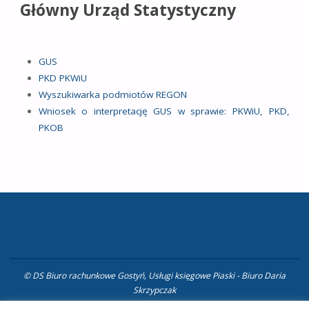
Główny Urząd Statystyczny
GUS
PKD PKWiU
Wyszukiwarka podmiotów REGON
Wniosek o interpretację GUS w sprawie: PKWiU, PKD,
PKOB
© DS Biuro rachunkowe Gostyń, Usługi księgowe Piaski - Biuro Daria
Skrzypczak