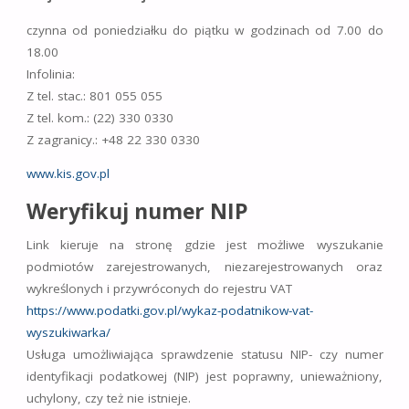
czynna od poniedziałku do piątku w godzinach od 7.00 do
18.00
Infolinia:
Z tel. stac.: 801 055 055
Z tel. kom.: (22) 330 0330
Z zagranicy.: +48 22 330 0330
www.kis.gov.pl
Weryfikuj numer NIP
Link kieruje na stronę gdzie jest możliwe wyszukanie
podmiotów zarejestrowanych, niezarejestrowanych oraz
wykreślonych i przywróconych do rejestru VAT
https://www.podatki.gov.pl/wykaz-podatnikow-vat-
wyszukiwarka/
Usługa umożliwiająca sprawdzenie statusu NIP- czy numer
identyfikacji podatkowej (NIP) jest poprawny, unieważniony,
uchylony, czy też nie istnieje.